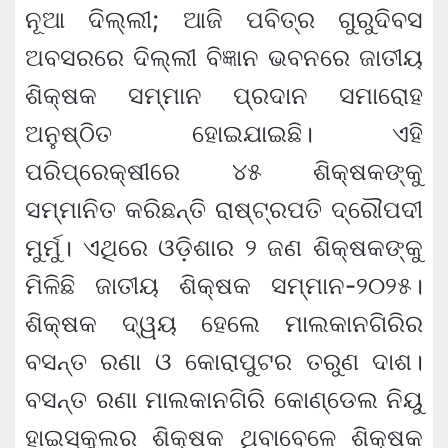
ନୂଆ ଦିଲ୍ଲୀ; ଆଜି ପବିତ୍ର ଗୁରୁଦିବସ
ଅବସରରେ ଦିଲ୍ଲୀ ବିଜ୍ଞାନ ଭବନରେ ଜାତୀୟ
ଶିକ୍ଷକ ସମ୍ମାନ ପ୍ରଦାନ ସମାରୋହ
ଅନୁଷ୍ଠିତ ହୋଇଯାଇଛି। ଏହି
ପରିପ୍ରେକ୍ଷୀରେ ୪୫ ଶିକ୍ଷକଙ୍କୁ
ସମ୍ମାନିତ କରିଛନ୍ତି ରାଷ୍ଟ୍ରପତି ଦ୍ରୌପଦୀ
ମୁର୍ମୁ। ଏଥିରେ ଓଡ଼ିଶାର ୨ ଜଣ ଶିକ୍ଷକଙ୍କୁ
ମିଳିଛି ଜାତୀୟ ଶିକ୍ଷକ ସମ୍ମାନ-୨୦୨୫।
ଶିକ୍ଷକ ଦ୍ୱୟ ହେଲେ ମାଲକାନଗିରିର
ବସନ୍ତ ରଣା ଓ କୋରାପୁଟର ତରୁଣ ଦାଶ।
ବସନ୍ତ ରଣା ମାଲକାନଗିରି କୋଣ୍ଡେଲ ନିୟୁ
ହାଇସ୍କୁଲର ଶିକ୍ଷକ ଥିବାବେଳେ ଶିକ୍ଷକ