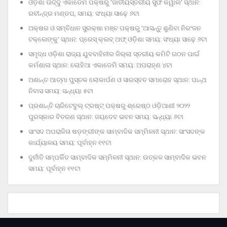
ଓଡ଼ିଶା ଊର୍ଦ୍ଦୁ ଏକାଡେମି ପକ୍ଷରୁ ‘ଜାତୀୟସ୍ତରୀୟ ସୁଫି କୱାଲି’ ସ୍ଥାନ:
ରବୀନ୍ଦ୍ର ମଣ୍ଡପ, ସମୟ: ସଂଧ୍ୟା ସାଢ଼େ ୬ଟା
ଅକ୍ଷର ଓ ସମ୍ବିଧାନ ସୁରକ୍ଷା ମଞ୍ଚ ପକ୍ଷରୁ ‘ଆସନ୍ତୁ ଶୁଣିବା ନିରଂଜନ
ଟକ୍‌ଲେଙ୍କୁ’ ସ୍ଥାନ: ପ୍ରେସ୍‌ କ୍ଲବ୍‌ ଅଫ୍‌ ଓଡ଼ିଶା ସମୟ: ସଂଧ୍ୟା ସାଢ଼େ ୬ଟା
ସମୃଦ୍ଧ ଓଡ଼ିଶା ରାଜ୍ୟ ଯୁବବାହିନୀର ଜିଲ୍ଲା ସ୍ତରୀୟ କମିଟି ଗଠନ ପାଇଁ
କର୍ମଶାଳା ସ୍ଥାନ: ଲୋହିଆ ଏକାଡେମି ସମୟ: ଅପରାହ୍‌ଣ ୪ଟା
ଅଶାନ୍ତ ଆତ୍ମା ପୁସ୍ତକ ଲୋକାର୍ପଣ ଓ ସାରସ୍ବତ ସମାରୋହ ସ୍ଥାନ: ପାନ୍ଥ
ନିବାସ ସମୟ: ସନ୍ଧ୍ୟା ୫ଟା
ପ୍ରଶାନ୍ତି ଚାରିଟେବୁଲ୍‌ ଟ୍ରଷ୍ଟ୍‌ ପକ୍ଷରୁ ଶ୍ରେଷ୍ଠ ଓଡ଼ିଆଣୀ ୨୦୨୨
ପୁରସ୍କାର ବିତରଣ ସ୍ଥାନ: ଜୟଦେବ ଭବନ ସମୟ: ସନ୍ଧ୍ୟା ୬ଟା
ସାଂସଦ ଅପରାଜିତା ଷଡ଼ଙ୍ଗୀଙ୍କ ସାମ୍ବାଦିକ ସମ୍ମିଳନୀ ସ୍ଥାନ: ସାଂସଦଙ୍କ
କାର୍ଯ୍ୟାଳୟ ସମୟ: ପୂର୍ବାହ୍ନ ୧୧ଟା
ଦୁର୍ନୀତି ସମ୍ପର୍କିତ ସାମ୍ବାଦିକ ସମ୍ମିଳନୀ ସ୍ଥାନ: ଉତ୍କଳ ସାମ୍ବାଦିକ ଭବନ
ସମୟ: ପୂର୍ବାହ୍ନ ୧୧ଟା