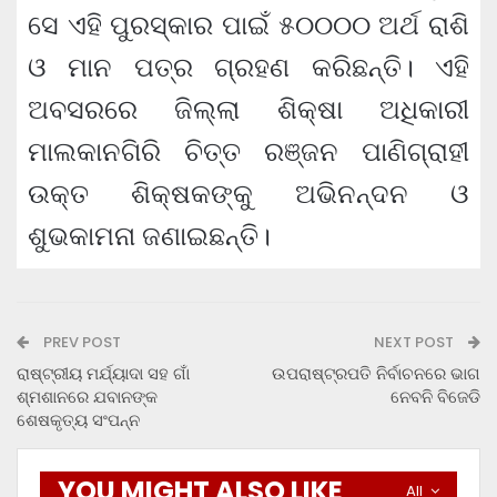
ସେ ଏହି ପୁରସ୍କାର ପାଇଁ ୫୦୦୦୦ ଅର୍ଥ ରାଶି
ଓ ମାନ ପତ୍ର ଗ୍ରହଣ କରିଛନ୍ତି। ଏହି
ଅବସରରେ ଜିଲ୍ଲା ଶିକ୍ଷା ଅଧିକାରୀ
ମାଲକାନଗିରି ଚିତ୍ତ ରଞ୍ଜନ ପାଣିଗ୍ରାହୀ
ଉକ୍ତ ଶିକ୍ଷକଙ୍କୁ ଅଭିନନ୍ଦନ ଓ
ଶୁଭକାମନା ଜଣାଇଛନ୍ତି।
PREV POST
NEXT POST
ରାଷ୍ଟ୍ରୀୟ ମର୍ଯ୍ୟାଦା ସହ ଗାଁ
ଉପରାଷ୍ଟ୍ରପତି ନିର୍ବାଚନରେ ଭାଗ
ଶ୍ମଶାନରେ ଯବାନଙ୍କ
ନେବନି ବିଜେଡି
ଶେଷକୃତ୍ୟ ସଂପନ୍ନ
YOU MIGHT ALSO LIKE
All