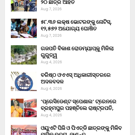
୨୦ ଛାତ୍ର ଆହତ
Aug 7, 2026
୫୮.୩୬ ଲକ୍ଷ ଭୋଟରଙ୍କୁ ନୋଟିସ୍‌,
୧୨,୫୭୨ ଅଯୋଗ୍ୟ ଘୋଷିତ
Aug 7, 2026
ଗଜପତି ବିକାଶ ରୋଡମ୍ୟାପ୍‌କୁ ମିଳିଲା
ଗୁରୁତ୍ୱ
Aug 4, 2026
ବରିଷ୍ଠ ଓଏଏସ୍‌ ଅଧିକାରୀସ୍ତରରେ
ଅଦଳବଦଳ
Aug 4, 2026
‘ପ୍ରେସିଡେଣ୍ଟ ସ୍ପେଶାଲ’ ଟ୍ରେନରେ
ବ୍ରହ୍ମପୁର ପହଞ୍ଚିଲେ ରାଷ୍ଟ୍ରପତି,
Aug 4, 2026
ଓୟୁଏଟି ପିଜି ଓ ପିଏଚ୍‌ଡି ଛାତ୍ରଙ୍କୁ ମିଳିବ
ମାସିକ ଭତ୍ତା, ଜାଣନ୍ତୁ…