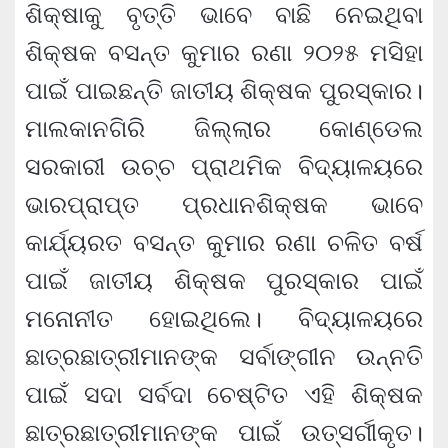
ଶିକ୍ଷାକୁ ବୃତ୍ତି ଭାବେ ବାଛି ନେଇଥିବା
ଶିକ୍ଷକ ବସନ୍ତ କୁମାର ରଣା ୨୦୨୫ ମସିହା
ପାଇଁ ପାଇଛନ୍ତି ଜାତୀୟ ଶିକ୍ଷକ ପୁରସ୍କାର।
ମାଲକାନଗିରି ଜିଲ୍ଲାର କୋଣ୍ଡେଲ
ସରକାରୀ ଉଚ୍ଚ ପ୍ରାଥମିକ ବିଦ୍ୟାଳୟରେ
ଭାରପ୍ରାପ୍ତ ପ୍ରଧାନଶିକ୍ଷକ ଭାବେ
କାର୍ଯ୍ୟରତ ବସନ୍ତ କୁମାର ରଣା ଚଳିତ ବର୍ଷ
ପାଇଁ ଜାତୀୟ ଶିକ୍ଷକ ପୁରସ୍କାର ପାଇଁ
ମନୋନୀତ ହୋଇଥିଲେ। ବିଦ୍ୟାଳୟରେ
ଛାତ୍ରଛାତ୍ରୀମାନଙ୍କ ସର୍ବାଙ୍ଗୀନ ଉନ୍ନତି
ପାଇଁ ସଦା ସର୍ବଦା ଚେଷ୍ଟିତ ଏହି ଶିକ୍ଷକ
ଛାତ୍ରଛାତ୍ରୀମାନଙ୍କ ପାଇଁ ଉତ୍ସର୍ଗୀକୃତ।