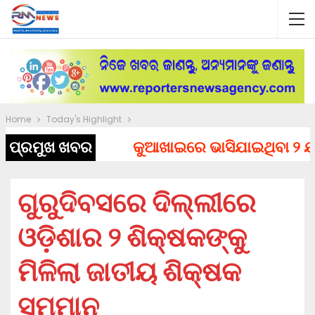
Home
Today's Highlight
ପ୍ରମୁଖ ଖବର
କୁଆଖାଇରେ ଭାସିଯାଇଥିବା ୨ ଯୁବକ
ଗୁରୁଦିବସରେ ଦିଲ୍ଲୀରେ
ଓଡ଼ିଶାର ୨ ଶିକ୍ଷକଙ୍କୁ
ମିଳିଲା ଜାତୀୟ ଶିକ୍ଷକ
ସମ୍ମାନ