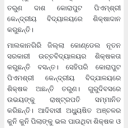
ତରୁଣ ଦାଶ କୋରାପୁଟ ପିଏମ୍‌ଶ୍ରୀ
କେନ୍ଦ୍ରୀୟ ବିଦ୍ୟାଳୟରେ ଶିକ୍ଷାଦାନ
କରୁଛନ୍ତି।
ମାଲକାନଗିରି ଜିଲ୍ଲା କୋଣ୍ଡେଲ ନୂତନ
ସରକାରୀ ଉଚ୍ଚବିଦ୍ୟାଳୟର ଶିକ୍ଷକତା
କରୁଛନ୍ତି ବସନ୍ତ। ସେହିପରି କୋରାପୁଟ
ପିଏମଶ୍ରୀ କେନ୍ଦ୍ରୀୟ ବିଦ୍ଯାଳୟରେ
ଶିକ୍ଷକ ଅଛନ୍ତି ତରୁଣ। ଗୁରୁଦିବସରେ
ଉଭୟଙ୍କୁ ରାଷ୍ଟ୍ରପତି ସମ୍ମାନିତ
କରିଛନ୍ତି। ଆଦିବାସୀ ଅଧ୍ୟୁଷିତ ଅଞ୍ଚଳର
କୁନି କୁନି ପିଲାଙ୍କୁ ଭଲ ପାଉଥିବା ଶିକ୍ଷକ ଓ