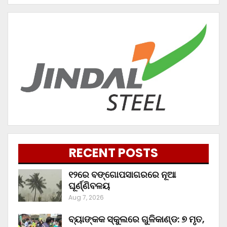
RECENT POSTS
୧୨ରେ ବଙ୍ଗୋପସାଗରରେ ନୂଆ
ଘୂର୍ଣ୍ଣିବଳୟ
Aug 7, 2026
ବ୍ୟାଙ୍କକ ସ୍କୁଲରେ ଗୁଳିକାଣ୍ଡ: ୭ ମୃତ,