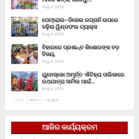
Aug 4, 2026
ପେଟ୍ରୋଲ-ଡିଜେଲ ରପ୍ତାନି ଉପରେ
ବଢ଼ିଲା ୱିଣ୍ଡଫଲ ଟ୍ୟାକ୍ସ
Aug 4, 2026
ବିହାରରେ ପ୍ରଶାନ୍ତ କିଶୋରଙ୍କ ବଡ଼
ବିଜୟ,
Aug 4, 2026
ୟୁନେସ୍କୋ ଅମୂର୍ତ୍ତ ଐତିହ୍ୟ ତାଲିକାରେ
ରଥଯାତ୍ରା ସାମିଲ ପାଇଁ…
Aug 4, 2026
PREV
NEXT
1 of 954
ଆଜିର କାର୍ଯ୍ୟକ୍ରମ