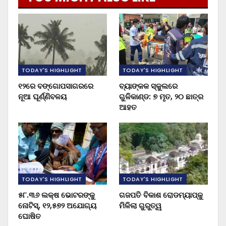
TODAY'S HIGHLIGHT
TODAY'S HIGHLIGHT
୧୨ରେ ବଙ୍ଗୋପସାଗରରେ
ବ୍ୟାଙ୍କକ ସ୍କୁଲରେ
ନୂଆ ଘୂର୍ଣ୍ଣିବଳୟ
ଗୁଳିକାଣ୍ଡ: ୭ ମୃତ, ୨୦ ଛାତ୍ର
ଆହତ
TODAY'S HIGHLIGHT
TODAY'S HIGHLIGHT
୫୮.୩୬ ଲକ୍ଷ ଭୋଟରଙ୍କୁ
ଗଜପତି ବିକାଶ ରୋଡମ୍ୟାପ୍‌କୁ
ନୋଟିସ୍‌, ୧୨,୫୭୨ ଅଯୋଗ୍ୟ
ମିଳିଲା ଗୁରୁତ୍ୱ
ଘୋଷିତ