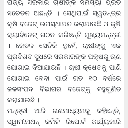
ରାଜ୍ୟ ସରକାର ଚାଷୀଙ୍କ ସମସ୍ୟା ପ୍ରତି
ସଚେତନ ଅଛନ୍ତି । ସେଥିପାଇଁ ସ୍ୱତନ୍ତ୍ର
କୃଷି ବଜେଟ୍‍ ଉପସ୍ଥାପନ କରାଯାଉଛି ଓ କୃଷି
କ୍ୟାବିନେଟ୍‍ ଗଠନ କରିଛନ୍ତି ମୁଖ୍ୟମନ୍ତ୍ରୀ
। କେବଳ ସେତିକି ନୁହେଁ, ଚାଷୀଙ୍କୁ ଏକ
ପ୍ରତିଶତ ସୁଧରେ ସରକାରଙ୍କ ପକ୍ଷରୁ ଋଣ
ଯୋଗାଇ ଦିଆଯାଉଛି । ଚାଷୀ କ୍ଷେତକୁ ପାଣି
ଯୋଗାଇ ଦେବା ପାଇଁ ଗତ ୧୦ ବର୍ଷରେ
ଜଳସଂପଦ ବିଭାଗର ବଜେଟ୍‍କୁ ବହୁଗୁଣିତ
କରାଯାଇଛି ।
ମନ୍ତ୍ରୀ ଆଜି ଗଣମାଧ୍ୟମକୁ କହିଛନ୍ତି,
ସ୍ୱାମୀନାଥନ୍‍ କମିଟି ରିପୋର୍ଟ କାର୍ଯ୍ୟକାରି