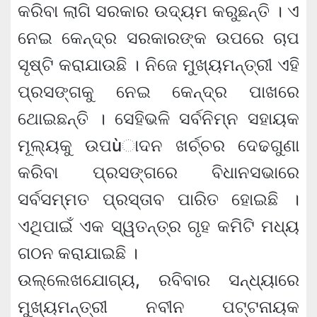
କରିବା ଲାଗି ସରକାର ଉଦ୍ୟମ କରୁଛନ୍ତି । ଏ
ନେଇ କେନ୍ଦ୍ର ସରକାରଙ୍କ ଉପରେ ଚାପ
ସୃଷ୍ଟି କରାଯାଉଛି । ନିଜେ ମୁଖ୍ୟମନ୍ତ୍ରୀ ଏହି
ପ୍ରସଙ୍ଗକୁ ନେଇ କେନ୍ଦ୍ର ପାଖରେ
ଥୋଇଛନ୍ତି । ସେହିଭଳି ସର୍ବନିମ୍ନ ସହାୟକ
ମୂଲ୍ୟକୁ ଉପùାଦନ ଖର୍ଚ୍ଚର ଦେଢଗୁଣା
କରିବା ପ୍ରସଙ୍ଗରେ ବିଧାନସଭାରେ
ସର୍ବସମ୍ମତ ପ୍ରସ୍ତାବ ପାରିତ ହୋଇଛି ।
ଏଥିପାଇଁ ଏକ ସ୍ୱତନ୍ତ୍ର ଗୃହ କମିଟି ମଧ୍ୟ
ଗଠନ କରାଯାଇଛି ।
ଉଲ୍ଲେଖଯୋଗ୍ୟ, ରବିବାର ସନ୍ଧ୍ୟାରେ
ମୁଖ୍ୟମନ୍ତ୍ରୀ ନବୀନ ପଟ୍ଟନାୟକ