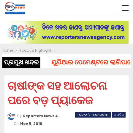
Home
Today's Highlight
ପ୍ରମୁଖ ଖବର
ୟୁପିଆଇ ପେମେଣ୍ଟରେ ଲାଗିପାରେ ଚାର୍
ଚାଷୀଙ୍କ ସହ ଆଲୋଚନା
ପରେ ବଡ଼ ପ୍ୟାକେଜ
TODAY'S HIGHLIGHT
ସାମାଜିକ
By
Reporters News Agency
On
Nov 5, 2018