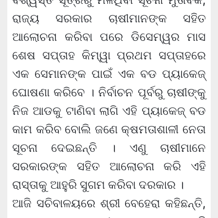
ରାଜ୍ୟ ସରକାର ଚାଷୀମାନଙ୍କ ସହିତ
ଆଲୋଚନା କରିବା ପରେ ଡିସେମ୍ୱର ମାସ
ଶେଷ ସପ୍ତାହ କିମ୍ୱା ପ୍ରଥମ ସପ୍ତାହରେ
ଏକ ସେମାନଙ୍କ ପାଇଁ ଏକ ବଡ ପ୍ୟାକେଜ୍‍
ଘୋଷଣା କରିବେ । ନିର୍ବାଚନ ପୂର୍ବରୁ ଚାଷୀଙ୍କୁ
ନିଜ ଆଡକୁ ଟାଣିବା ଲାଗି ଏହି ପ୍ୟାକେଜ୍‍ ବଡ
କାମ କରିବ ବୋଲି ଜଣେ କ୍ଷମତାଶାଳୀ ନେତା
ସୂଚନା ଦେଇଛନ୍ତି । ଏଣୁ ଚାଷୀମାନେ
ସରକାରଙ୍କ ସହିତ ଆଲୋଚନା କରି ଏହି
ରାସ୍ତାକୁ ଆହୁରି ସୁଗମ କରିବା ଦରକାର ।
ଆଜି ସଚିବାଳୟରେ ଶ୍ରୀ ବେହେରା କହିଛନ୍ତି,