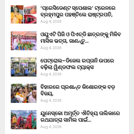
‘ପ୍ରେସିଡେଣ୍ଟ ସ୍ପେଶାଲ’ ଟ୍ରେନରେ
ବ୍ରହ୍ମପୁର ପହଞ୍ଚିଲେ ରାଷ୍ଟ୍ରପତି,
Aug 4, 2026
ଓୟୁଏଟି ପିଜି ଓ ପିଏଚ୍‌ଡି ଛାତ୍ରଙ୍କୁ ମିଳିବ
ମାସିକ ଭତ୍ତା, ଜାଣନ୍ତୁ…
Aug 4, 2026
ପେଟ୍ରୋଲ-ଡିଜେଲ ରପ୍ତାନି ଉପରେ
ବଢ଼ିଲା ୱିଣ୍ଡଫଲ ଟ୍ୟାକ୍ସ
Aug 4, 2026
ବିହାରରେ ପ୍ରଶାନ୍ତ କିଶୋରଙ୍କ ବଡ଼
ବିଜୟ,
Aug 4, 2026
ୟୁନେସ୍କୋ ଅମୂର୍ତ୍ତ ଐତିହ୍ୟ ତାଲିକାରେ
ରଥଯାତ୍ରା ସାମିଲ ପାଇଁ…
Aug 4, 2026