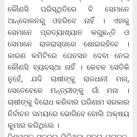
କୌଣସି ପରିସ୍ଥିତିରେ ବି ସେମାନେ
ଆନ୍ଦୋଳନରୁ ଓହରିବେ ନାହିଁ । ଏହାକୁ
ସେମାନେ ପ୍ରତ୍ୟାଖ୍ୟାନ କରୁଛନ୍ତି ଓ
ସେମାନେ ରାଜରାସ୍ତାରେ ଶୋଇରହିବେ ।
କାରଣ କମିଟିରେ ପେନସନ ଦେବା ନେଇ
କୌଣସି ବ୍ୟବସ୍ଥା ନାହିଁ । କେବଳ ସେତିକି
ନୁହେଁ, ଯଦି ଚାଷୀଙ୍କୁ ରାଜଧାନୀ ମନା,
ସେତେବେଳେ ମନ୍ତ୍ରୀଙ୍କୁ ଗାଁ ମନା ।
ଚାଷୀଙ୍କୁ ବିରୋଧ କରିବାର ପରିଣାମ ସରକାର
ନିର୍ବାଚନ ସମୟରେ ଭୋଗିବେ ବୋଲି ଅକ୍ଷୟ
କୁମାର କରିଥିଲେ ।
ବିଶ୍ୱସ୍ତ ସୂତ୍ରରୁ ମିଳିଥିବା ସୂଚନା ମୁତାବକ,