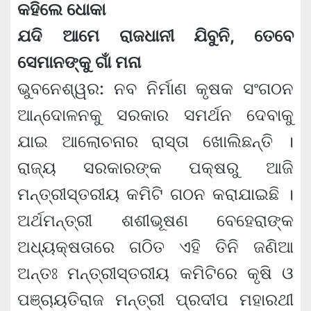
କହିଲେ ଧୋକା
ଯଦି ଆମେ ରାଜଧାନୀ ଯିବୁନି, ତେବେ
ସେମାନଙ୍କୁ ଗାଁ ମନା
ଭୁବନେଶ୍ୱର: ନବ ନିର୍ମାଣ କୃଷକ ସଂଗଠନ
ଆନ୍ଦୋଳନକୁ ସରକାର ସମର୍ଥନ ଦେବାକୁ
ଯାଇ ଆଲୋଚନାର ରାସ୍ତା ଖୋଲିଛନ୍ତି ।
ରାଜ୍ୟ ସରକାରଙ୍କ ପକ୍ଷରୁ ଆଜି
ମନ୍ତ୍ରୀସ୍ତରୀୟ କମିଟି ଗଠନ କରାଯାଇଛି ।
ଅର୍ଥମନ୍ତ୍ରୀ ଶଶୀଭୂଷଣ ବେହେରାଙ୍କ
ଅଧ୍ୟକ୍ଷତାରେ ଗଠିତ ଏହି ତିନି ଜଣିଆ
ଅନ୍ତଃ ମନ୍ତ୍ରୀସ୍ତରୀୟ କମିଟିରେ କୃଷି ଓ
ପଞ୍ଚାୟତିରାଜ ମନ୍ତ୍ରୀ ପ୍ରଦୀପ ମହାରଥୀ