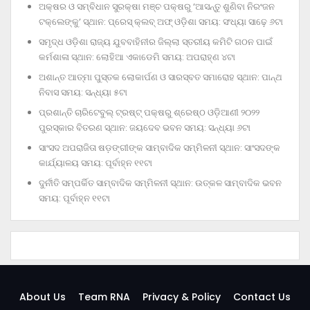
ଅକ୍ଷର ଓ ସମ୍ବିଧାନ ସୁରକ୍ଷା ମଞ୍ଚ ପକ୍ଷରୁ ‘ଆସନ୍ତୁ ଶୁଣିବା ନିରଂଜନ
ଟକ୍‌ଲେଙ୍କୁ’ ସ୍ଥାନ: ପ୍ରେସ୍‌ କ୍ଲବ୍‌ ଅଫ୍‌ ଓଡ଼ିଶା ସମୟ: ସଂଧ୍ୟା ସାଢ଼େ ୬ଟା
ସମୃଦ୍ଧ ଓଡ଼ିଶା ରାଜ୍ୟ ଯୁବବାହିନୀର ଜିଲ୍ଲା ସ୍ତରୀୟ କମିଟି ଗଠନ ପାଇଁ
କର୍ମଶାଳା ସ୍ଥାନ: ଲୋହିଆ ଏକାଡେମି ସମୟ: ଅପରାହ୍‌ଣ ୪ଟା
ଅଶାନ୍ତ ଆତ୍ମା ପୁସ୍ତକ ଲୋକାର୍ପଣ ଓ ସାରସ୍ବତ ସମାରୋହ ସ୍ଥାନ: ପାନ୍ଥ
ନିବାସ ସମୟ: ସନ୍ଧ୍ୟା ୫ଟା
ପ୍ରଶାନ୍ତି ଚାରିଟେବୁଲ୍‌ ଟ୍ରଷ୍ଟ୍‌ ପକ୍ଷରୁ ଶ୍ରେଷ୍ଠ ଓଡ଼ିଆଣୀ ୨୦୨୨
ପୁରସ୍କାର ବିତରଣ ସ୍ଥାନ: ଜୟଦେବ ଭବନ ସମୟ: ସନ୍ଧ୍ୟା ୬ଟା
ସାଂସଦ ଅପରାଜିତା ଷଡ଼ଙ୍ଗୀଙ୍କ ସାମ୍ବାଦିକ ସମ୍ମିଳନୀ ସ୍ଥାନ: ସାଂସଦଙ୍କ
କାର୍ଯ୍ୟାଳୟ ସମୟ: ପୂର୍ବାହ୍ନ ୧୧ଟା
ଦୁର୍ନୀତି ସମ୍ପର୍କିତ ସାମ୍ବାଦିକ ସମ୍ମିଳନୀ ସ୍ଥାନ: ଉତ୍କଳ ସାମ୍ବାଦିକ ଭବନ
ସମୟ: ପୂର୍ବାହ୍ନ ୧୧ଟା
About Us
Team RNA
Privacy & Policy
Contact Us