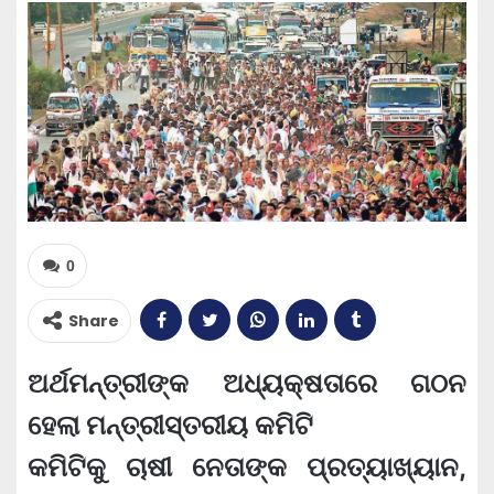
0
Share
ଅର୍ଥମନ୍ତ୍ରୀଙ୍କ ଅଧ୍ୟକ୍ଷତାରେ ଗଠନ
ହେଲା ମନ୍ତ୍ରୀସ୍ତରୀୟ କମିଟି
କମିଟିକୁ ଚାଷୀ ନେତାଙ୍କ ପ୍ରତ୍ୟାଖ୍ୟାନ,