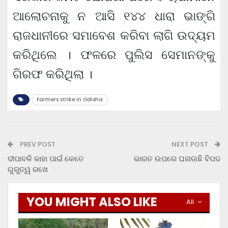
ଆଲୋଚନାକୁ ନ ଆସି ୧୪୪ ଧାରା ଭାଙ୍ଗି
ରାଜଧାନୀରେ ସମାବେଶ କରିବା ଲାଗି ଉଦ୍ୟମ
କରିଥିଲେ । ଫଳରେ ପୁଲିସ ସେମାନଙ୍କୁ
ଗିରଫ କରିଥିଲା ।
Farmers strike in Odisha
PREV POST
NEXT POST
ଦୀପାବଳି କାହା ପାଇଁ କେତେ
ଭାରତ ଉପରେ ଘନାଉଛି ବିପଦ
ଗୁରୁତ୍ୱ ରଖେ
YOU MIGHT ALSO LIKE
All