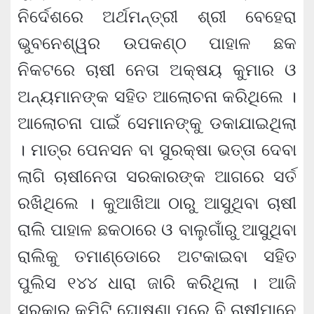
ନିର୍ଦେଶରେ ଅର୍ଥମନ୍ତ୍ରୀ ଶ୍ରୀ ବେହେରା
ଭୁବନେଶ୍ୱର ଉପକଣ୍ଠ ପାହାଳ ଛକ
ନିକଟରେ ଚାଷୀ ନେତା ଅକ୍ଷୟ କୁମାର ଓ
ଅନ୍ୟମାନଙ୍କ ସହିତ ଆଲୋଚନା କରିଥିଲେ ।
ଆଲୋଚନା ପାଇଁ ସେମାନଙ୍କୁ ଡକାଯାଇଥିଲା
। ମାତ୍ର ପେନସନ ବା ସୁରକ୍ଷା ଭତ୍ତା ଦେବା
ଲାଗି ଚାଷୀନେତା ସରକାରଙ୍କ ଆଗରେ ସର୍ତ
ରଖିଥିଲେ । କୁଆଖିଆ ଠାରୁ ଆସୁଥିବା ଚାଷୀ
ରାଲି ପାହାଳ ଛକଠାରେ ଓ ବାଲୁଗାଁରୁ ଆସୁଥିବା
ରାଲିକୁ ତମାଣ୍ଡୋରେ ଅଟକାଇବା ସହିତ
ପୁଲିସ ୧୪୪ ଧାରା ଜାରି କରିଥିଲା । ଆଜି
ସରକାର କମିଟି ଘୋଷଣା ପରେ ବି ଚାଷୀମାନେ