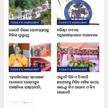
TODAY'S HIGHLIGHT
TODAY'S HIGHLIGHT
ଗଜପତି ବିକାଶ ରୋଡମ୍ୟାପ୍‌କୁ
ବରିଷ୍ଠ ଓଏଏସ୍‌
ମିଳିଲା ଗୁରୁତ୍ୱ
ଅଧିକାରୀସ୍ତରରେ ଅଦଳବଦଳ
TODAY'S HIGHLIGHT
TODAY'S HIGHLIGHT
‘ପ୍ରେସିଡେଣ୍ଟ ସ୍ପେଶାଲ’
ଓୟୁଏଟି ପିଜି ଓ ପିଏଚ୍‌ଡି
ଟ୍ରେନରେ ବ୍ରହ୍ମପୁର
ଛାତ୍ରଙ୍କୁ ମିଳିବ ମାସିକ ଭତ୍ତା,
ପହଞ୍ଚିଲେ ରାଷ୍ଟ୍ରପତି,
ଜାଣନ୍ତୁ କିଏ ପାଇବେ ଓ କିଏ
ପାଇବେନି
PREV
NEXT