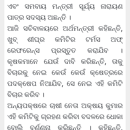
ଏବଂ ସମବାୟ ମନ୍ତ୍ରୀ ସୂର୍ଯ୍ୟ ନାରାୟଣ
ପାତ୍ର ସଦସ୍ୟ ଅଛନ୍ତି ।
ଆଜି ସଚିବାଳୟରେ ଅର୍ଥମନ୍ତ୍ରୀ କହିଛନ୍ତି,
ଖୁବ୍‍ ଶୀଘ୍ର କମିଟିର ଟର୍ମସ ଅଫ୍‍
ରେଫରେନ୍‍ସ ପ୍ରସ୍ତୁତ କରାଯିବ ।
କୃଷକମାନେ ଯେଉଁ ଦାବି କରିଛନ୍ତି, ତାକୁ
ବିଚାରକୁ ନେଇ କେଉଁ କେଉଁ କ୍ଷେତ୍ରରେ
ପଦକ୍ଷେପ ନିଆଯିବ, ସେ ନେଇ ଏହି କମିଟି
ବିଚାର କରିବ ।
ଅନ୍ୟପକ୍ଷରେ ଚାଷୀ ନେତା ଅକ୍ଷୟ କୁମାର
ଏହି କମିଟିକୁ ଗ୍ରହଣ କରିବା ବଦଳରେ ଧୋକା
ବୋଲି ବର୍ଣ୍ଣନା କରିଛନ୍ତି । କହିଛନ୍ତି,