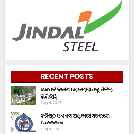
RECENT POSTS
ଗଜପତି ବିକାଶ ରୋଡମ୍ୟାପ୍‌କୁ ମିଳିଲା
ଗୁରୁତ୍ୱ
Aug 4, 2026
ବରିଷ୍ଠ ଓଏଏସ୍‌ ଅଧିକାରୀସ୍ତରରେ
ଅଦଳବଦଳ
Aug 4, 2026