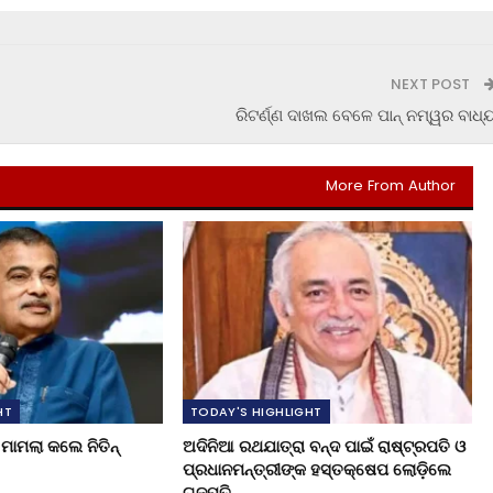
NEXT POST
ରିଟର୍ଣ୍ଣ ଦାଖଲ ବେଳେ ପାନ୍‍ ନମ୍ୱର ବାଧ୍
More From Author
HT
TODAY'S HIGHLIGHT
ମାମଲା କଲେ ନିତିନ୍
ଅଦିନିଆ ରଥଯାତ୍ରା ବନ୍ଦ ପାଇଁ ରାଷ୍ଟ୍ରପତି ଓ
ପ୍ରଧାନମନ୍ତ୍ରୀଙ୍କ ହସ୍ତକ୍ଷେପ ଲୋଡ଼ିଲେ
ଗଜପତି