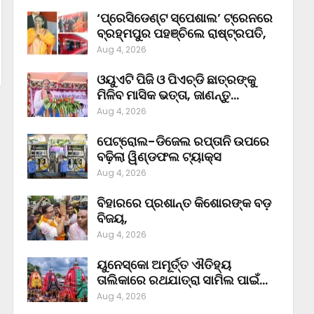
‘ପ୍ରେସିଡେଣ୍ଟ ସ୍ପେଶାଲ’ ଟ୍ରେନରେ
ବ୍ରହ୍ମପୁର ପହଞ୍ଚିଲେ ରାଷ୍ଟ୍ରପତି,
Aug 4, 2026
ଓୟୁଏଟି ପିଜି ଓ ପିଏଚ୍‌ଡି ଛାତ୍ରଙ୍କୁ
ମିଳିବ ମାସିକ ଭତ୍ତା, ଜାଣନ୍ତୁ…
Aug 4, 2026
ପେଟ୍ରୋଲ-ଡିଜେଲ ରପ୍ତାନି ଉପରେ
ବଢ଼ିଲା ୱିଣ୍ଡଫଲ ଟ୍ୟାକ୍ସ
Aug 4, 2026
ବିହାରରେ ପ୍ରଶାନ୍ତ କିଶୋରଙ୍କ ବଡ଼
ବିଜୟ,
Aug 4, 2026
ୟୁନେସ୍କୋ ଅମୂର୍ତ୍ତ ଐତିହ୍ୟ
ତାଲିକାରେ ରଥଯାତ୍ରା ସାମିଲ ପାଇଁ…
Aug 4, 2026