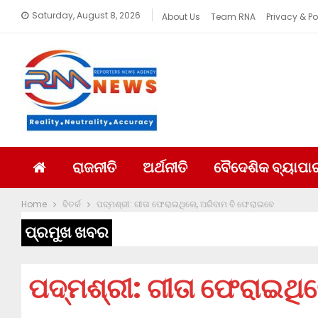
Saturday, August 8, 2026
About Us
Team RNA
Privacy & Po
ରାଜନୀତି
ଅର୍ଥନୀତି
ବୈଦେଶିକ ବ୍ୟାପା
Home
ବିତର୍କ
ପଦ୍ମଶ୍ରୀ: ଗୀତା ଫେରାଇଥିଲେ, ଅରିବାମ ବି ଫେରାଇବେ
ପ୍ରମୁଖ ଖବର
ପଦ୍ମଶ୍ରୀ: ଗୀତା ଫେରାଇଥି