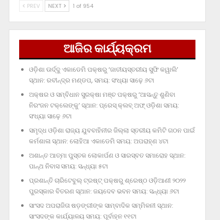
PREV
NEXT
1 of 954
ଆଜିର କାର୍ଯ୍ୟକ୍ରମ
ଓଡ଼ିଶା ଊର୍ଦ୍ଦୁ ଏକାଡେମି ପକ୍ଷରୁ ‘ଜାତୀୟସ୍ତରୀୟ ସୁଫି କୱାଲି’
ସ୍ଥାନ: ରବୀନ୍ଦ୍ର ମଣ୍ଡପ, ସମୟ: ସଂଧ୍ୟା ସାଢ଼େ ୬ଟା
ଅକ୍ଷର ଓ ସମ୍ବିଧାନ ସୁରକ୍ଷା ମଞ୍ଚ ପକ୍ଷରୁ ‘ଆସନ୍ତୁ ଶୁଣିବା
ନିରଂଜନ ଟକ୍‌ଲେଙ୍କୁ’ ସ୍ଥାନ: ପ୍ରେସ୍‌ କ୍ଲବ୍‌ ଅଫ୍‌ ଓଡ଼ିଶା ସମୟ:
ସଂଧ୍ୟା ସାଢ଼େ ୬ଟା
ସମୃଦ୍ଧ ଓଡ଼ିଶା ରାଜ୍ୟ ଯୁବବାହିନୀର ଜିଲ୍ଲା ସ୍ତରୀୟ କମିଟି ଗଠନ ପାଇଁ
କର୍ମଶାଳା ସ୍ଥାନ: ଲୋହିଆ ଏକାଡେମି ସମୟ: ଅପରାହ୍‌ଣ ୪ଟା
ଅଶାନ୍ତ ଆତ୍ମା ପୁସ୍ତକ ଲୋକାର୍ପଣ ଓ ସାରସ୍ବତ ସମାରୋହ ସ୍ଥାନ:
ପାନ୍ଥ ନିବାସ ସମୟ: ସନ୍ଧ୍ୟା ୫ଟା
ପ୍ରଶାନ୍ତି ଚାରିଟେବୁଲ୍‌ ଟ୍ରଷ୍ଟ୍‌ ପକ୍ଷରୁ ଶ୍ରେଷ୍ଠ ଓଡ଼ିଆଣୀ ୨୦୨୨
ପୁରସ୍କାର ବିତରଣ ସ୍ଥାନ: ଜୟଦେବ ଭବନ ସମୟ: ସନ୍ଧ୍ୟା ୬ଟା
ସାଂସଦ ଅପରାଜିତା ଷଡ଼ଙ୍ଗୀଙ୍କ ସାମ୍ବାଦିକ ସମ୍ମିଳନୀ ସ୍ଥାନ:
ସାଂସଦଙ୍କ କାର୍ଯ୍ୟାଳୟ ସମୟ: ପୂର୍ବାହ୍ନ ୧୧ଟା