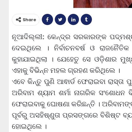
Share
ନୂଆଦିଲ୍ଲୀ: କେନ୍ଦ୍ର ସରକାରଙ୍କ ପଦ୍ମଶ୍ର
ଦେଇଥିଲେ । ନିର୍ବାଚନବର୍ଷ ଓ ରାଜନୈତିକ
କୁହାଯାଇଥିଲା । ଯେହେତୁ ସେ ଓଡ଼ିଶାର ମୁ
ଏହାକୁ ବିଭିନ୍ନ ମହଲ ଗ୍ରହଣ କରିଥିଲେ ।
ଏବେ କିନ୍ତୁ ପୁଣି ଆଵାର୍ଡ ଫେରାଇବା ରାସ୍ତା ପ
ଅରିବାମ ଶ୍ୟାମ ଶର୍ମା ନାଗରିକ ସଂଶୋଧନ ବି
ଫେରାଇବାକୁ ଘୋଷଣା କରିଛନ୍ତି । ଅରିବାମଙ୍କ
ପୂର୍ବରୁ ଅସହିଷ୍ଣୁତା ପ୍ରସଙ୍ଗରେ ବିଶିଷ୍ଟ ବ
ହୋଇଥିଲେ ।