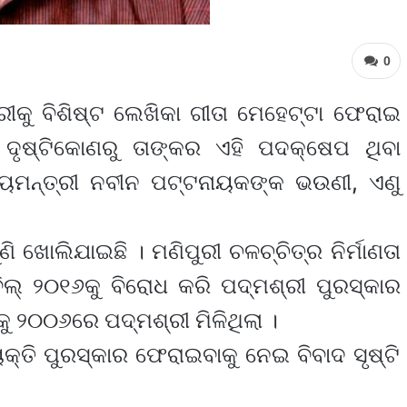
0
ୀକୁ ବିଶିଷ୍ଟ ଲେଖିକା ଗୀତା ମେହେଟ୍ଟା ଫେରାଇ
 ଦୃଷ୍ଟିକୋଣରୁ ତାଙ୍କର ଏହି ପଦକ୍ଷେପ ଥିବା
ଖ୍ୟମନ୍ତ୍ରୀ ନବୀନ ପଟ୍ଟନାୟକଙ୍କ ଭଉଣୀ, ଏଣୁ
ୁଣି ଖୋଲିଯାଇଛି । ମଣିପୁରୀ ଚଳଚ୍ଚିତ୍ର ନିର୍ମାଣତା
ଲ୍‍ ୨୦୧୬କୁ ବିରୋଧ କରି ପଦ୍ମଶ୍ରୀ ପୁରସ୍କାର
ୁ ୨୦୦୬ରେ ପଦ୍ମଶ୍ରୀ ମିଳିଥିଲା ।
୍ୟକ୍ତି ପୁରସ୍କାର ଫେରାଇବାକୁ ନେଇ ବିବାଦ ସୃଷ୍ଟି