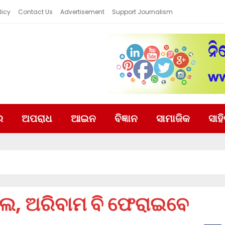
licy
Contact Us
Advertisement
Support Journalism
ର
ଅପରାଧ
ଆଇନ
ବିଜ୍ଞାନ
ସାମାଜିକ
ସାହ
ଲେ, ଅରିବାମ ବି ଫେରାଇବେ