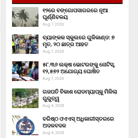
୧୨ରେ ବଙ୍ଗୋପସାଗରରେ ନୂଆ
ଘୂର୍ଣ୍ଣିବଳୟ
Aug 7, 2026
ବ୍ୟାଙ୍କକ ସ୍କୁଲରେ ଗୁଳିକାଣ୍ଡ: ୭
ମୃତ, ୨୦ ଛାତ୍ର ଆହତ
Aug 7, 2026
୫୮.୩୬ ଲକ୍ଷ ଭୋଟରଙ୍କୁ ନୋଟିସ୍‌,
୧୨,୫୭୨ ଅଯୋଗ୍ୟ ଘୋଷିତ
Aug 7, 2026
ଗଜପତି ବିକାଶ ରୋଡମ୍ୟାପ୍‌କୁ ମିଳିଲା
ଗୁରୁତ୍ୱ
Aug 4, 2026
ବରିଷ୍ଠ ଓଏଏସ୍‌ ଅଧିକାରୀସ୍ତରରେ
ଅଦଳବଦଳ
Aug 4, 2026