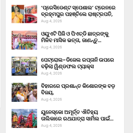
‘ପ୍ରେସିଡେଣ୍ଟ ସ୍ପେଶାଲ’ ଟ୍ରେନରେ
ବ୍ରହ୍ମପୁର ପହଞ୍ଚିଲେ ରାଷ୍ଟ୍ରପତି,
Aug 4, 2026
ଓୟୁଏଟି ପିଜି ଓ ପିଏଚ୍‌ଡି ଛାତ୍ରଙ୍କୁ
ମିଳିବ ମାସିକ ଭତ୍ତା, ଜାଣନ୍ତୁ…
Aug 4, 2026
ପେଟ୍ରୋଲ-ଡିଜେଲ ରପ୍ତାନି ଉପରେ
ବଢ଼ିଲା ୱିଣ୍ଡଫଲ ଟ୍ୟାକ୍ସ
Aug 4, 2026
ବିହାରରେ ପ୍ରଶାନ୍ତ କିଶୋରଙ୍କ ବଡ଼
ବିଜୟ,
Aug 4, 2026
ୟୁନେସ୍କୋ ଅମୂର୍ତ୍ତ ଐତିହ୍ୟ
ତାଲିକାରେ ରଥଯାତ୍ରା ସାମିଲ ପାଇଁ…
Aug 4, 2026