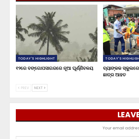
TODAY'S HIGHLIGHT
TODAY'S HIGHLIG
୧୨ରେ ବଙ୍ଗୋପସାଗରରେ ନୂଆ ଘୂର୍ଣ୍ଣିବଳୟ
ବ୍ୟାଙ୍କକ ସ୍କୁଲରେ 
ଛାତ୍ର ଆହତ
PREV
NEXT
LEAVE
Your email address