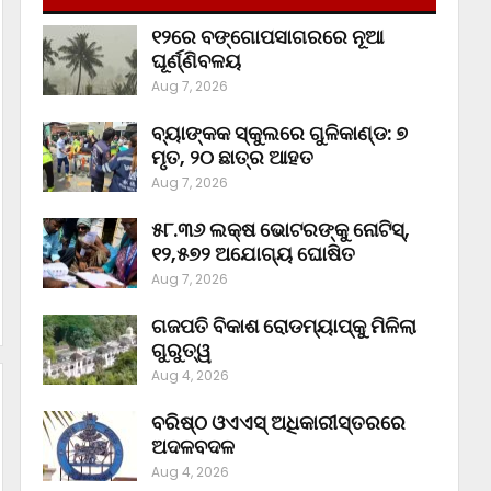
୧୨ରେ ବଙ୍ଗୋପସାଗରରେ ନୂଆ
ଘୂର୍ଣ୍ଣିବଳୟ
Aug 7, 2026
ବ୍ୟାଙ୍କକ ସ୍କୁଲରେ ଗୁଳିକାଣ୍ଡ: ୭
ମୃତ, ୨୦ ଛାତ୍ର ଆହତ
Aug 7, 2026
୫୮.୩୬ ଲକ୍ଷ ଭୋଟରଙ୍କୁ ନୋଟିସ୍‌,
୧୨,୫୭୨ ଅଯୋଗ୍ୟ ଘୋଷିତ
Aug 7, 2026
ଗଜପତି ବିକାଶ ରୋଡମ୍ୟାପ୍‌କୁ ମିଳିଲା
ଗୁରୁତ୍ୱ
Aug 4, 2026
ବରିଷ୍ଠ ଓଏଏସ୍‌ ଅଧିକାରୀସ୍ତରରେ
ଅଦଳବଦଳ
Aug 4, 2026