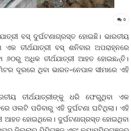
0
ାତ୍ରୀ ବସ୍‌ ଦୁର୍ଘଟଣାଗ୍ରସ୍ତ ହୋଇଛି। ଭାରତୀୟ
ା ଏକ ତୀର୍ଥଯାତ୍ରୀ ବସ୍‌ ଶନିବାର ଅପରାହ୍ନରେ
ା ୬୦ରୁ ଅଧିକ ତୀର୍ଥଯାତ୍ରୀ ଆହତ ହୋଇଛନ୍ତି।
 ମିଟର ଦୂରରେ ଥିବା ଭାରତ-ନେପାଳ ସୀମାରେ ଏହି
ରତୀୟ ତୀର୍ଥଯାତ୍ରୀଙ୍କୁ ଧରି ଫେରୁଥିବା ଏକ
ରେ ଓଲଟି ପଡିବାରୁ ଏହି ଦୁର୍ଘଟଣା ଘଟିଥିଲା। ଏହି
ରୀ ଆହତ ହୋଇଥିଲେ। ଦୁର୍ଘଟଣାଗ୍ରସ୍ତ ହୋଇଥିବା
ର ଜିଲ୍ଲାର ପିପିଗଞ୍ଜ ଏବଂ କ୍ୟାମ୍ପିରଗଞ୍ଜରୁ