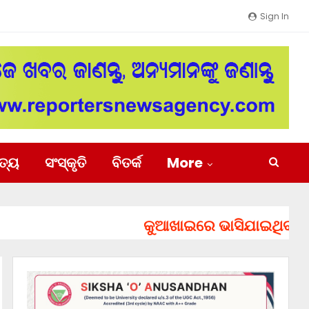
Sign In
ିତ୍ୟ
ସଂସ୍କୃତି
ବିତର୍କ
More
କୁଆଖାଇରେ ଭାସିଯାଇଥିବା ୨ ଯୁବ