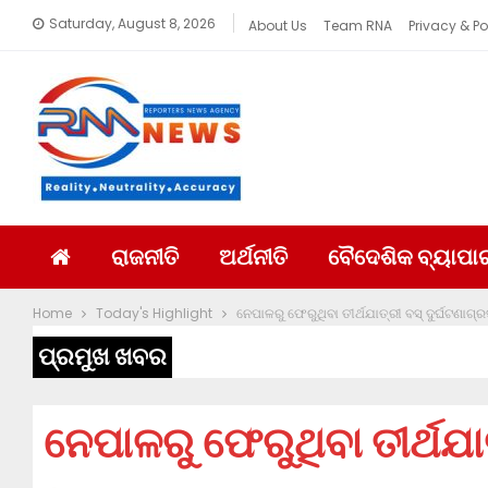
Saturday, August 8, 2026
About Us
Team RNA
Privacy & Po
ରାଜନୀତି
ଅର୍ଥନୀତି
ବୈଦେଶିକ ବ୍ୟାପା
Home
Today's Highlight
ନେପାଳରୁ ଫେରୁଥିବା ତୀର୍ଥଯାତ୍ରୀ ବସ୍‌ ଦୁର୍ଘଟଣାଗ୍ର
ପ୍ରମୁଖ ଖବର
ନେପାଳରୁ ଫେରୁଥିବା ତୀର୍ଥଯାତ