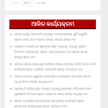
PREV
NEXT
1 of 954
ଆଜିର କାର୍ଯ୍ୟକ୍ରମ
ଓଡ଼ିଶା ଊର୍ଦ୍ଦୁ ଏକାଡେମି ପକ୍ଷରୁ ‘ଜାତୀୟସ୍ତରୀୟ ସୁଫି କୱାଲି’
ସ୍ଥାନ: ରବୀନ୍ଦ୍ର ମଣ୍ଡପ, ସମୟ: ସଂଧ୍ୟା ସାଢ଼େ ୬ଟା
ଅକ୍ଷର ଓ ସମ୍ବିଧାନ ସୁରକ୍ଷା ମଞ୍ଚ ପକ୍ଷରୁ ‘ଆସନ୍ତୁ ଶୁଣିବା
ନିରଂଜନ ଟକ୍‌ଲେଙ୍କୁ’ ସ୍ଥାନ: ପ୍ରେସ୍‌ କ୍ଲବ୍‌ ଅଫ୍‌ ଓଡ଼ିଶା ସମୟ:
ସଂଧ୍ୟା ସାଢ଼େ ୬ଟା
ସମୃଦ୍ଧ ଓଡ଼ିଶା ରାଜ୍ୟ ଯୁବବାହିନୀର ଜିଲ୍ଲା ସ୍ତରୀୟ କମିଟି ଗଠନ ପାଇଁ
କର୍ମଶାଳା ସ୍ଥାନ: ଲୋହିଆ ଏକାଡେମି ସମୟ: ଅପରାହ୍‌ଣ ୪ଟା
ଅଶାନ୍ତ ଆତ୍ମା ପୁସ୍ତକ ଲୋକାର୍ପଣ ଓ ସାରସ୍ବତ ସମାରୋହ ସ୍ଥାନ:
ପାନ୍ଥ ନିବାସ ସମୟ: ସନ୍ଧ୍ୟା ୫ଟା
ପ୍ରଶାନ୍ତି ଚାରିଟେବୁଲ୍‌ ଟ୍ରଷ୍ଟ୍‌ ପକ୍ଷରୁ ଶ୍ରେଷ୍ଠ ଓଡ଼ିଆଣୀ ୨୦୨୨
ପୁରସ୍କାର ବିତରଣ ସ୍ଥାନ: ଜୟଦେବ ଭବନ ସମୟ: ସନ୍ଧ୍ୟା ୬ଟା
ସାଂସଦ ଅପରାଜିତା ଷଡ଼ଙ୍ଗୀଙ୍କ ସାମ୍ବାଦିକ ସମ୍ମିଳନୀ ସ୍ଥାନ:
ସାଂସଦଙ୍କ କାର୍ଯ୍ୟାଳୟ ସମୟ: ପୂର୍ବାହ୍ନ ୧୧ଟା