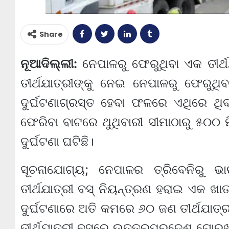
Share
ନୂଆଦିଲ୍ଲୀ:
ନେପାଳରୁ ଫେରୁଥିବା ଏକ ତୀର୍ଥଯ
ତୀର୍ଥଯାତ୍ରୀଙ୍କୁ ନେଇ ନେପାଳରୁ ଫେରୁଥିବ
ଦୁର୍ଘଟଣାଗ୍ରସ୍ତ ହେବା ଫଳରେ ଏଥିରେ ଥିବ
ଫେରିବା ବାଟରେ ଥୁଥିବାରୀ ସୀମାଠାରୁ ୫୦୦
ଦୁର୍ଘଟଣା ଘଟିଛି।
ସୂଚନାଯୋଗ୍ୟ; ନେପାଳର ତ୍ରିବେନିରୁ ଭା
ତୀର୍ଥଯାତ୍ରୀ ବସ୍‌ ନିୟନ୍ତ୍ରଣ ହରାଇ ଏକ ଖାତ
ଦୁର୍ଘଟଣାରେ ଅତି କମରେ ୬୦ ଜଣ ତୀର୍ଥଯାତ୍
ତୀର୍ଥଯାତ୍ରୀ ବସରେ ଉତ୍ତରପ୍ରଦେଶ ଗୋରଖପୁ