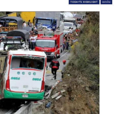
TODAY'S HIGHLIGHT
ସାମାଜିକ