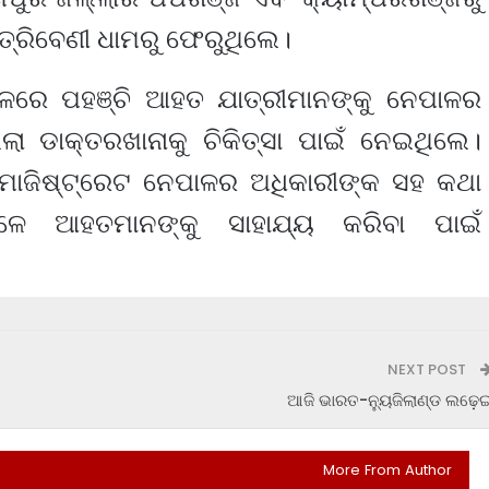
୍ରିବେଣୀ ଧାମରୁ ଫେରୁଥିଲେ।
ଳରେ ପହଞ୍ଚି ଆହତ ଯାତ୍ରୀମାନଙ୍କୁ ନେପାଳର
ଲ୍ଲା ଡାକ୍ତରଖାନାକୁ ଚିକିତ୍ସା ପାଇଁ ନେଇଥିଲେ।
ମାଜିଷ୍ଟ୍ରେଟ ନେପାଳର ଅଧିକାରୀଙ୍କ ସହ କଥା
ଳେ ଆହତମାନଙ୍କୁ ସାହାଯ୍ୟ କରିବା ପାଇଁ
NEXT POST
ଆଜି ଭାରତ-ନ୍ୟୁଜିଲାଣ୍ଡ ଲଢ଼େ
More From Author