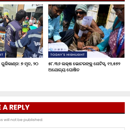
HT
TODAY'S HIGHLIGHT
ଗୁଳିକାଣ୍ଡ: ୭ ମୃତ, ୨୦
୫୮.୩୬ ଲକ୍ଷ ଭୋଟରଙ୍କୁ ନୋଟିସ୍‌, ୧୨,୫୭୨
ଅଯୋଗ୍ୟ ଘୋଷିତ
 A REPLY
 will not be published.