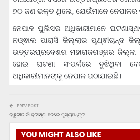
୭୦ ଜଣ ଭକ୍ତ ଥିଲେ, ଯେଉଁମାନେ ନେପାଳର ତ
ନେପାଳ ପୁଲିସର ଅଧିକାରୀମାନେ ଘଟଣାସ୍ଥ
ନଓ୍ଵାଲ ପାରାସି ଜିଲ୍ଲାର ପୃଥ୍ଵୀଚାନ୍ଦ ଜି
ଉତ୍ତରପ୍ରଦେଶର ମହାରାଜଗଞ୍ଜର ଜିଲ୍ଲା 
ହୋଇ ଘଟଣା ସଂପର୍କରେ ବୁଝିଥିବା ବେ
ଅଧିକାରୀମାନଙ୍କୁ ନେପାଳ ପଠାଯାଇଛି।
PREV POST
ବାଛୁରୀର ନାଁ କ୍ରୀଷ୍ଣା ଦେଲେ ମୁଖ୍ୟମନ୍ତ୍ରୀ
YOU MIGHT ALSO LIKE