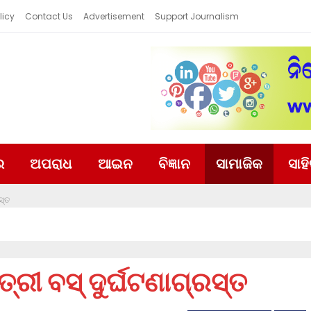
licy
Contact Us
Advertisement
Support Journalism
ର
ଅପରାଧ
ଆଇନ
ବିଜ୍ଞାନ
ସାମାଜିକ
ସାହ
ସ୍ତ
୍ରୀ ବସ୍‌ ଦୁର୍ଘଟଣାଗ୍ରସ୍ତ